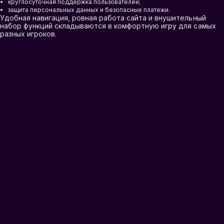
круглосуточная поддержка пользователей;
защита персональных данных и безопасные платежи.
Удобная навигация, ровная работа сайта и внушительный
набор функций складываются в комфортную игру для самых
разных игроков.