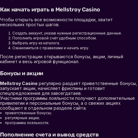
Как начать играть в Mellstroy Casino
Чтобы открыть все возможности площадки, хватит
нескольких простых шагов.
Создать аккаунт, указав нужные регистрационные данные.
Пополнить игровой счёт удобным способом.
Выбрать игру из каталога.
Ознакомиться с правилами и начать игру.
После регистрации открываются бонусы, акции, личный
кабинет и весь игровой функционал.
Бонусы и акции
Mellstroy Casino
регулярно раздаёт приветственные бонусы,
запускает акции, начисляет фриспины и готовит
спецпредложения для завсегдатаев.
Участники программы лояльности получают дополнительные
привилегии и персональные бонусы, а о свежих акциях
сообщают в отдельном разделе сайта.
приветственные бонусы;
регулярные акции;
программа лояльности.
Пополнение счета и вывод средств