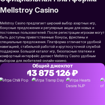
Mellstroy Casino
Mellstroy Casino предлагает широкий выбор азартных игр,
бонусные предложения и регулярные акции для новых и
постоянных пользователей. После регистрации игрокам могут
быть доступны приветственные бонусы, фриспины и
специальные предложения. Платформа отличается удобной
навигацией, стабильной работой и круглосуточной службой
поддержки. Большой каталог игр, безопасные платежи и
комфортный интерфейс делают Mellstroy Casino удобным
выбором для любителей онлайн-казино.
Общий джекпот
13 875 126 ₽