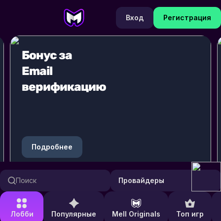
Вход
Регистрация
Бонус за
Email
верификацию
Подробнее
Поиск
Провайдеры
Лобби
Популярные
Mell Originals
Топ игр