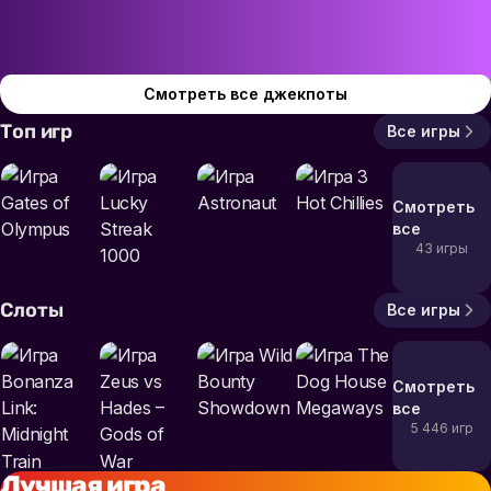
Смотреть все джекпоты
Топ игр
Все игры
Смотреть
все
43 игры
Слоты
Все игры
Смотреть
все
5 446 игр
Лучшая игра