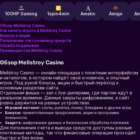
100HP Gaming
1spin4win
Amatic
Amigo
Am
Обзор Mellstroy Casino
Как начать играть в Mellstroy Casino
Бонусы и акции
Пополнение счета и вывод средств
Служба поддержки
Преимущества Mellstroy Casino
Обзор Mellstroy Casino
Mellstroy Casino — онлайн-площадка с понятным интерфейсом
и каталогом, в котором найдёт своё и новичок, и опытный
игрок. Под рукой бонусы, акции и быстрый переход к
основным разделам сайта.
Отдельная фишка — зал с live-дилерами, где партии идут в
реальном времени. Данные закрыты шифрованием, а сайт
ровно держится на разных устройствах.
Игровой каталог:
слоты, рулетка, покер, блэкджек и другие игры.
Бонусы:
приветственные предложения, акции и программа
лояльности.
Защита:
шифрование данных и безопасная обработка платежей.
Для пополнения счёта и вывода средств доступны разные
платёжные методы, так что финансовые операции проходят
быстро и без возни.