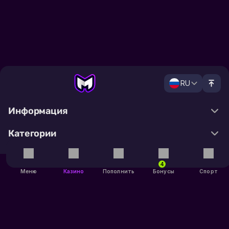
RU
Информация
Правила
Категории
Акции
Партнерская программа
Live
Pre-match
4
Cybersport
Меню
Казино
Пополнить
Бонусы
Спорт
Бонусы
Mell для Android
Live казино
Бонус
200 Mell Coins
Казино
Установить