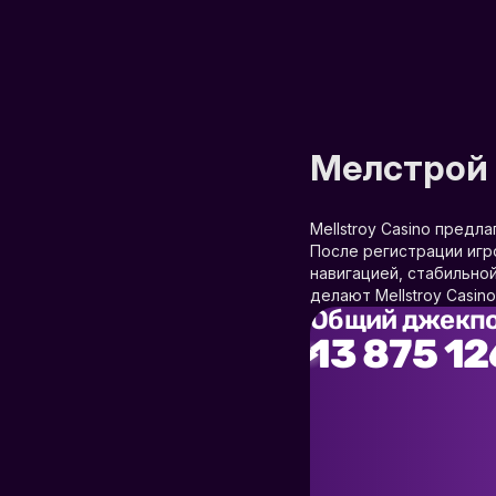
Мелстрой 
Mellstroy Casino пред
После регистрации игр
навигацией, стабильно
делают Mellstroy Casi
Общий джекп
13 875 12