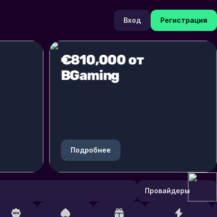
Вход
Регистрация
€810,000 от
BGaming
Подробнее
Провайдеры