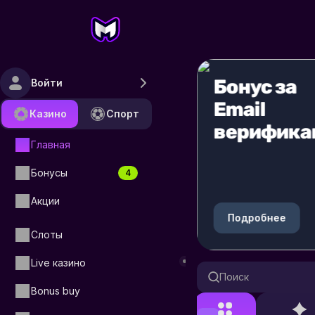
бэк до
Бонус за
Войти
 в играх
Email
Казино
Спорт
ино
верифика
Главная
Бонусы
4
Акции
робнее
Подробнее
Слоты
Live казино
Поиск
Bonus buy