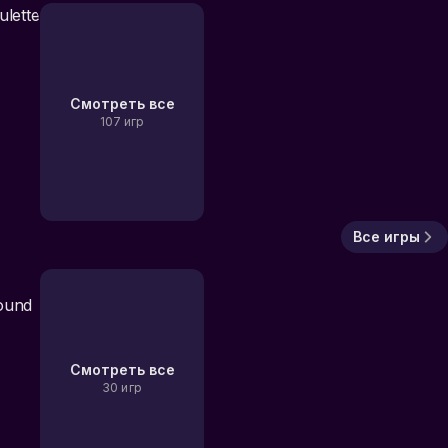
Смотреть все
107 игр
Все игры
Смотреть все
30 игр