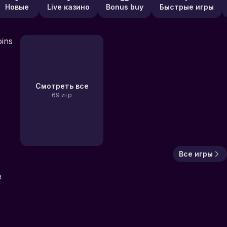
Новые
Live казино
Bonus buy
Быстрые игры
Все игры
Смотреть все
69 игр
Все игры