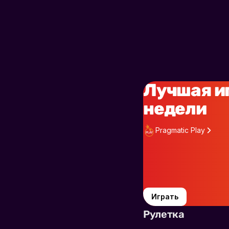
Лучшая и
недели
Pragmatic Play
Играть
Рулетка