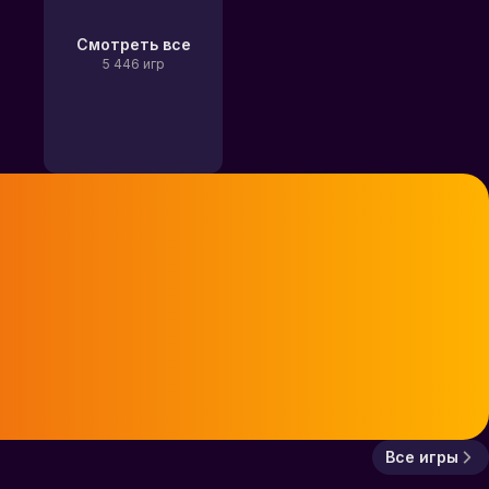
Смотреть все
5 446 игр
Все игры