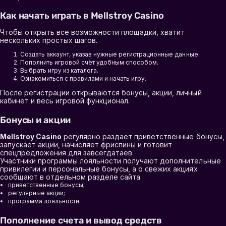
Как начать играть в Mellstroy Casino
Чтобы открыть все возможности площадки, хватит
нескольких простых шагов.
Создать аккаунт, указав нужные регистрационные данные.
Пополнить игровой счёт удобным способом.
Выбрать игру из каталога.
Ознакомиться с правилами и начать игру.
После регистрации открываются бонусы, акции, личный
кабинет и весь игровой функционал.
Бонусы и акции
Mellstroy Casino
регулярно раздаёт приветственные бонусы,
запускает акции, начисляет фриспины и готовит
спецпредложения для завсегдатаев.
Участники программы лояльности получают дополнительные
привилегии и персональные бонусы, а о свежих акциях
сообщают в отдельном разделе сайта.
приветственные бонусы;
регулярные акции;
программа лояльности.
Пополнение счета и вывод средств