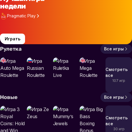
недели
Pragmatic Play
Играть
Рулетка
Все игры
Смотреть
все
107 игр
Новые
Все игры
Смотреть
все
30 игр