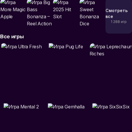
Смотреть
все
1 288 игр
Все игры