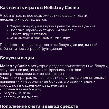
Как начать играть в Mellstroy Casino
Чтобы открыть все возможности площадки, хватит
нескольких простых шагов.
Создать аккаунт, указав нужные регистрационные данные.
Пополнить игровой счёт удобным способом.
Выбрать игру из каталога.
Ознакомиться с правилами и начать игру.
После регистрации открываются бонусы, акции, личный
кабинет и весь игровой функционал.
Бонусы и акции
Mellstroy Casino
регулярно раздаёт приветственные бонусы,
запускает акции, начисляет фриспины и готовит
спецпредложения для завсегдатаев.
Участники программы лояльности получают дополнительные
привилегии и персональные бонусы, а о свежих акциях
сообщают в отдельном разделе сайта.
приветственные бонусы;
регулярные акции;
программа лояльности.
Пополнение счета и вывод средств