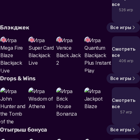
все
526 игр
Блэкджек
Все игры
Смотреть
все
406 игр
Drops & Wins
Все игры
Смотреть
все
57 игр
Отыгрыш бонуса
Все игры