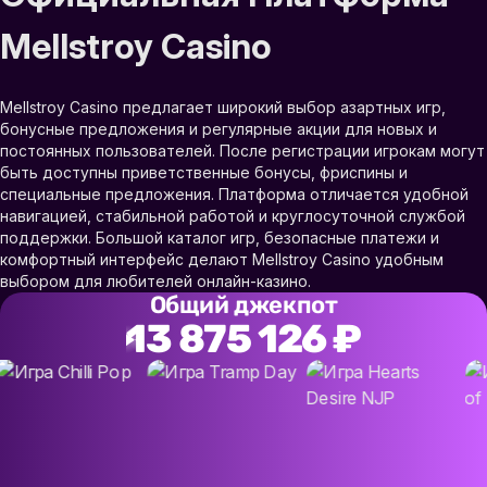
Mellstroy Casino
Mellstroy Casino предлагает широкий выбор азартных игр,
бонусные предложения и регулярные акции для новых и
постоянных пользователей. После регистрации игрокам могут
быть доступны приветственные бонусы, фриспины и
специальные предложения. Платформа отличается удобной
навигацией, стабильной работой и круглосуточной службой
поддержки. Большой каталог игр, безопасные платежи и
комфортный интерфейс делают Mellstroy Casino удобным
выбором для любителей онлайн-казино.
Общий джекпот
13 875 126 ₽