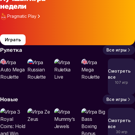
недели
Pragmatic Play
Играть
Рулетка
Все игры
Смотреть
все
107 игр
Новые
Все игры
Смотреть
все
30 игр