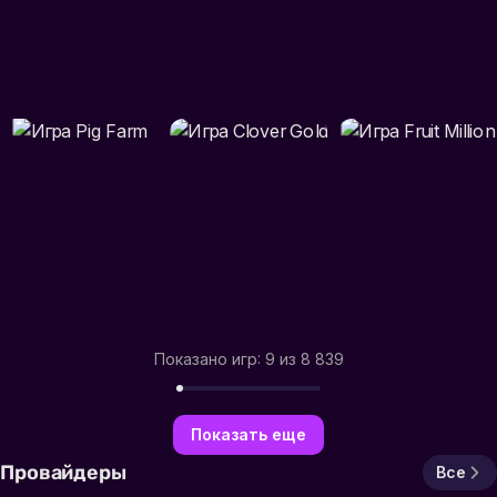
Показано игр: 9 из 8 839
Показать еще
Провайдеры
Все