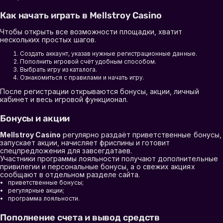
Как начать играть в Mellstroy Casino
Чтобы открыть все возможности площадки, хватит
нескольких простых шагов.
Создать аккаунт, указав нужные регистрационные данные.
Пополнить игровой счёт удобным способом.
Выбрать игру из каталога.
Ознакомиться с правилами и начать игру.
После регистрации открываются бонусы, акции, личный
кабинет и весь игровой функционал.
Бонусы и акции
Mellstroy Casino
регулярно раздаёт приветственные бонусы,
запускает акции, начисляет фриспины и готовит
спецпредложения для завсегдатаев.
Участники программы лояльности получают дополнительные
привилегии и персональные бонусы, а о свежих акциях
сообщают в отдельном разделе сайта.
приветственные бонусы;
регулярные акции;
программа лояльности.
Пополнение счета и вывод средств