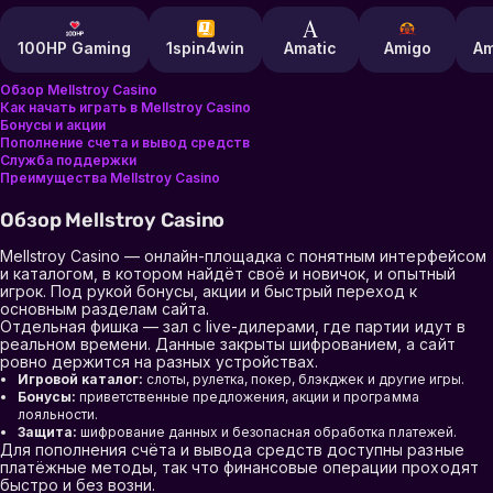
100HP Gaming
1spin4win
Amatic
Amigo
Am
Обзор Mellstroy Casino
Как начать играть в Mellstroy Casino
Бонусы и акции
Пополнение счета и вывод средств
Служба поддержки
Преимущества Mellstroy Casino
Обзор Mellstroy Casino
Mellstroy Casino — онлайн-площадка с понятным интерфейсом
и каталогом, в котором найдёт своё и новичок, и опытный
игрок. Под рукой бонусы, акции и быстрый переход к
основным разделам сайта.
Отдельная фишка — зал с live-дилерами, где партии идут в
реальном времени. Данные закрыты шифрованием, а сайт
ровно держится на разных устройствах.
Игровой каталог:
слоты, рулетка, покер, блэкджек и другие игры.
Бонусы:
приветственные предложения, акции и программа
лояльности.
Защита:
шифрование данных и безопасная обработка платежей.
Для пополнения счёта и вывода средств доступны разные
платёжные методы, так что финансовые операции проходят
быстро и без возни.