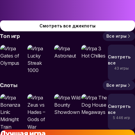
Смотреть все джекпоты
Топ игр
Все игры
Смотреть
все
43 игры
Слоты
Все игры
Смотреть
все
5 446 игр
Лучшая игра