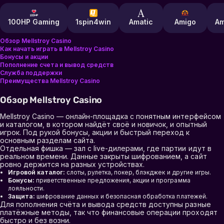
100HP Gaming
1spin4win
Amatic
Amigo
Am
Обзор Mellstroy Casino
Как начать играть в Mellstroy Casino
Бонусы и акции
Пополнение счета и вывод средств
Служба поддержки
Преимущества Mellstroy Casino
Обзор Mellstroy Casino
Mellstroy Casino — онлайн-площадка с понятным интерфейсом
и каталогом, в котором найдёт своё и новичок, и опытный
игрок. Под рукой бонусы, акции и быстрый переход к
основным разделам сайта.
Отдельная фишка — зал с live-дилерами, где партии идут в
реальном времени. Данные закрыты шифрованием, а сайт
ровно держится на разных устройствах.
Игровой каталог:
слоты, рулетка, покер, блэкджек и другие игры.
Бонусы:
приветственные предложения, акции и программа
лояльности.
Защита:
шифрование данных и безопасная обработка платежей.
Для пополнения счёта и вывода средств доступны разные
платёжные методы, так что финансовые операции проходят
быстро и без возни.