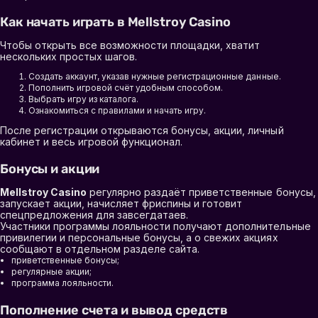
Как начать играть в Mellstroy Casino
Чтобы открыть все возможности площадки, хватит
нескольких простых шагов.
Создать аккаунт, указав нужные регистрационные данные.
Пополнить игровой счёт удобным способом.
Выбрать игру из каталога.
Ознакомиться с правилами и начать игру.
После регистрации открываются бонусы, акции, личный
кабинет и весь игровой функционал.
Бонусы и акции
Mellstroy Casino
регулярно раздаёт приветственные бонусы,
запускает акции, начисляет фриспины и готовит
спецпредложения для завсегдатаев.
Участники программы лояльности получают дополнительные
привилегии и персональные бонусы, а о свежих акциях
сообщают в отдельном разделе сайта.
приветственные бонусы;
регулярные акции;
программа лояльности.
Пополнение счета и вывод средств