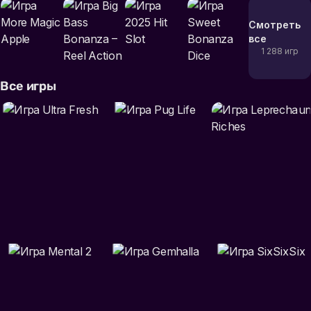
Смотреть
все
1 288 игр
Все игры