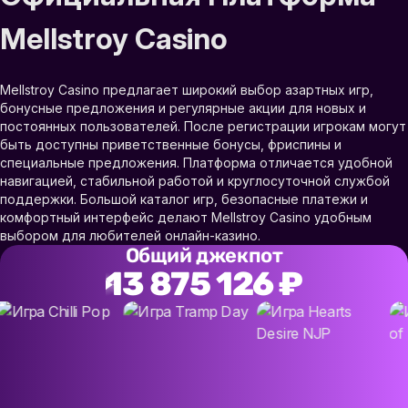
Mellstroy Casino
Mellstroy Casino предлагает широкий выбор азартных игр,
бонусные предложения и регулярные акции для новых и
постоянных пользователей. После регистрации игрокам могут
быть доступны приветственные бонусы, фриспины и
специальные предложения. Платформа отличается удобной
навигацией, стабильной работой и круглосуточной службой
поддержки. Большой каталог игр, безопасные платежи и
комфортный интерфейс делают Mellstroy Casino удобным
выбором для любителей онлайн-казино.
Общий джекпот
13 875 126 ₽