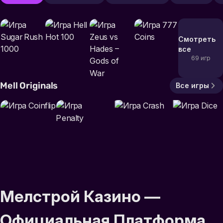
Популярные
Все игры
Смотреть
все
69 игр
Mell Originals
Все игры
Мелстрой Казино —
Официальная Платформа