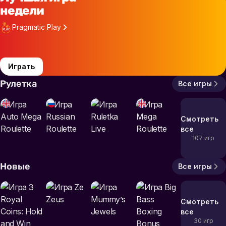
недели
Pragmatic Play
Играть
Рулетка
Все игры
Смотреть
все
107 игр
Новые
Все игры
Смотреть
все
30 игр