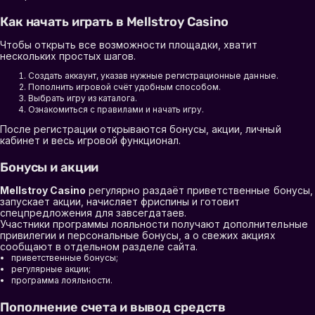
Как начать играть в Mellstroy Casino
Чтобы открыть все возможности площадки, хватит
нескольких простых шагов.
Создать аккаунт, указав нужные регистрационные данные.
Пополнить игровой счёт удобным способом.
Выбрать игру из каталога.
Ознакомиться с правилами и начать игру.
После регистрации открываются бонусы, акции, личный
кабинет и весь игровой функционал.
Бонусы и акции
Mellstroy Casino
регулярно раздаёт приветственные бонусы,
запускает акции, начисляет фриспины и готовит
спецпредложения для завсегдатаев.
Участники программы лояльности получают дополнительные
привилегии и персональные бонусы, а о свежих акциях
сообщают в отдельном разделе сайта.
приветственные бонусы;
регулярные акции;
программа лояльности.
Пополнение счета и вывод средств