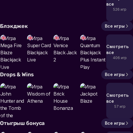
все
526 игр
Блэкджек
Все игры
Смотреть
все
406 игр
Drops & Wins
Все игры
Смотреть
все
57 игр
Отыгрыш бонуса
Все игры