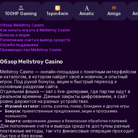
100HP Gaming
1spin4win
Amatic
Amigo
Am
Обзор Mellstroy Casino
Как начать играть в Mellstroy Casino
Бонусы и акции
Пополнение счета и вывод средств
Служба поддержки
Преимущества Mellstroy Casino
Обзор Mellstroy Casino
Mellstroy Casino — онлайн-площадка с понятным интерфейсом
и каталогом, в котором найдёт своё и новичок, и опытный
игрок. Под рукой бонусы, акции и быстрый переход к
основным разделам сайта.
Отдельная фишка — зал с live-дилерами, где партии идут в
реальном времени. Данные закрыты шифрованием, а сайт
ровно держится на разных устройствах.
Игровой каталог:
слоты, рулетка, покер, блэкджек и другие игры.
Бонусы:
приветственные предложения, акции и программа
лояльности.
Защита:
шифрование данных и безопасная обработка платежей.
Для пополнения счёта и вывода средств доступны разные
платёжные методы, так что финансовые операции проходят
быстро и без возни.