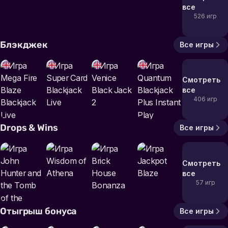
все
526 игр
Блэкджек
Все игры
Смотреть
все
406 игр
Drops & Wins
Все игры
Смотреть
все
57 игр
Отыгрыш бонуса
Все игры