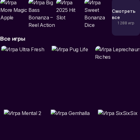
Смотреть
все
1 288 игр
Все игры