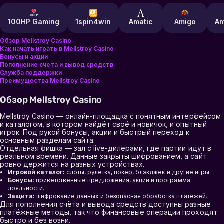
100HP Gaming
1spin4win
Amatic
Amigo
Am
Обзор Mellstroy Casino
Как начать играть в Mellstroy Casino
Бонусы и акции
Пополнение счета и вывод средств
Служба поддержки
Преимущества Mellstroy Casino
Обзор Mellstroy Casino
Mellstroy Casino — онлайн-площадка с понятным интерфейсом
и каталогом, в котором найдёт своё и новичок, и опытный
игрок. Под рукой бонусы, акции и быстрый переход к
основным разделам сайта.
Отдельная фишка — зал с live-дилерами, где партии идут в
реальном времени. Данные закрыты шифрованием, а сайт
ровно держится на разных устройствах.
Игровой каталог:
слоты, рулетка, покер, блэкджек и другие игры.
Бонусы:
приветственные предложения, акции и программа
лояльности.
Защита:
шифрование данных и безопасная обработка платежей.
Для пополнения счёта и вывода средств доступны разные
платёжные методы, так что финансовые операции проходят
быстро и без возни.