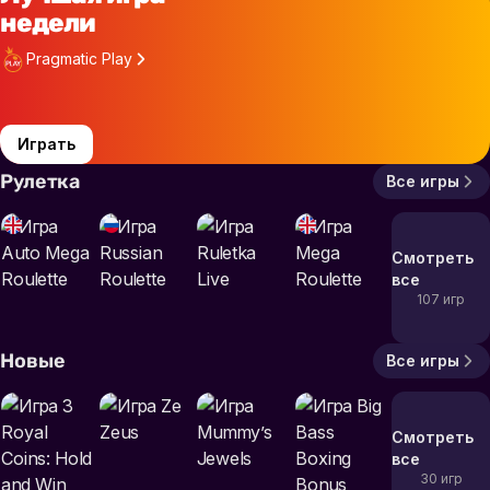
недели
Pragmatic Play
Играть
Рулетка
Все игры
Смотреть
все
107 игр
Новые
Все игры
Смотреть
все
30 игр