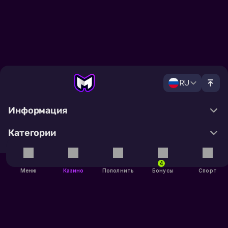
RU
Информация
Правила
Категории
Акции
Партнерская программа
Live
Pre-match
4
Cybersport
Меню
Казино
Пополнить
Бонусы
Спорт
Бонусы
Mell для Android
Live казино
Бонус
200 Mell Coins
Казино
Установить