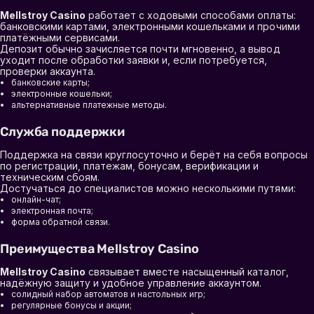
Mellstroy Casino
работает с ходовыми способами оплаты:
банковскими картами, электронными кошельками и прочими
платёжными сервисами.
Депозит обычно зачисляется почти мгновенно, а вывод
уходит после обработки заявки и, если потребуется,
проверки аккаунта.
банковские карты;
электронные кошельки;
альтернативные платежные методы.
Служба поддержки
Поддержка на связи круглосуточно и берёт на себя вопросы
по регистрации, платежам, бонусам, верификации и
техническим сбоям.
Достучаться до специалистов можно несколькими путями:
онлайн-чат;
электронная почта;
форма обратной связи.
Преимущества Mellstroy Casino
Mellstroy Casino
связывает вместе насыщенный каталог,
надёжную защиту и удобное управление аккаунтом.
солидный набор автоматов и настольных игр;
регулярные бонусы и акции;