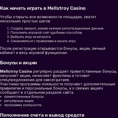
Как начать играть в Mellstroy Casino
Чтобы открыть все возможности площадки, хватит
нескольких простых шагов.
Создать аккаунт, указав нужные регистрационные данные.
Пополнить игровой счёт удобным способом.
Выбрать игру из каталога.
Ознакомиться с правилами и начать игру.
После регистрации открываются бонусы, акции, личный
кабинет и весь игровой функционал.
Бонусы и акции
Mellstroy Casino
регулярно раздаёт приветственные бонусы,
запускает акции, начисляет фриспины и готовит
спецпредложения для завсегдатаев.
Участники программы лояльности получают дополнительные
привилегии и персональные бонусы, а о свежих акциях
сообщают в отдельном разделе сайта.
приветственные бонусы;
регулярные акции;
программа лояльности.
Пополнение счета и вывод средств