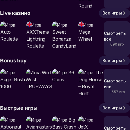
Live казино
Все игры
Смотреть
все
690 игр
Bonus buy
Все игры
Смотреть
все
1 557 игр
Быстрые игры
Все игры
Смотреть