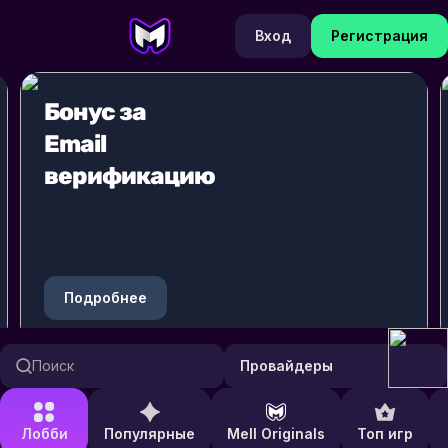
Вход
Регистрация
Бонус за
Email
верификацию
Подробнее
Поиск
Провайдеры
Лобби
Популярные
Mell Originals
Топ игр