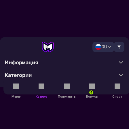
RU
Информация
Правила
Категории
Акции
Партнерская программа
Live
Pre-match
4
Cybersport
Меню
Казино
Пополнить
Бонусы
Спорт
Бонусы
Mell для Android
Live казино
Бонус
200 Mell Coins
Казино
Установить