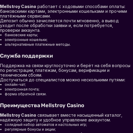
Mellstroy Casino
работает с ходовыми способами оплаты:
банковскими картами, электронными кошельками и прочими
платёжными сервисами.
Депозит обычно зачисляется почти мгновенно, а вывод
уходит после обработки заявки и, если потребуется,
проверки аккаунта.
банковские карты;
электронные кошельки;
альтернативные платежные методы.
Служба поддержки
Поддержка на связи круглосуточно и берёт на себя вопросы
по регистрации, платежам, бонусам, верификации и
техническим сбоям.
Достучаться до специалистов можно несколькими путями:
онлайн-чат;
электронная почта;
форма обратной связи.
Преимущества Mellstroy Casino
Mellstroy Casino
связывает вместе насыщенный каталог,
надёжную защиту и удобное управление аккаунтом.
солидный набор автоматов и настольных игр;
регулярные бонусы и акции;