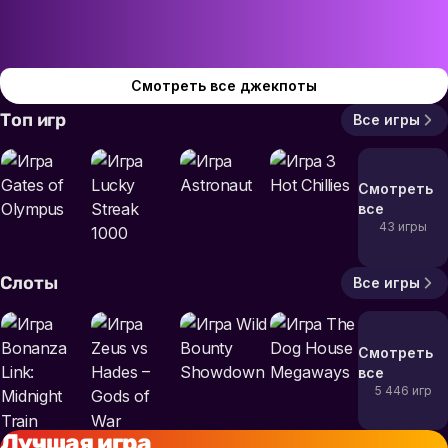
Смотреть все джекпоты
Топ игр
Все игры
Смотреть
все
43 игры
Слоты
Все игры
Смотреть
все
5 446 игр
Лучшая игра