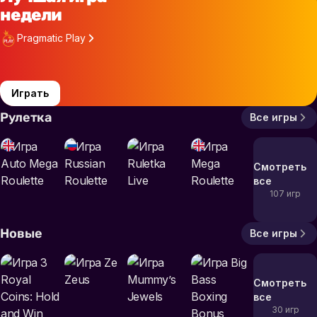
недели
Pragmatic Play
Играть
Рулетка
Все игры
Смотреть
все
107 игр
Новые
Все игры
Смотреть
все
30 игр