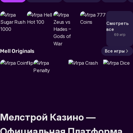
Популярные
Все игры
Смотреть
все
69 игр
Mell Originals
Все игры
Мелстрой Казино —
Официальная Платформа