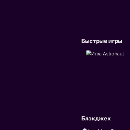
Быстрые игры
Блэкджек