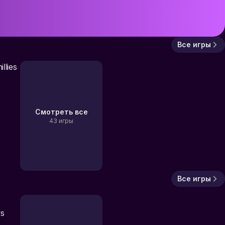
Все игры
Смотреть все
43 игры
Все игры