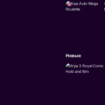
Новые