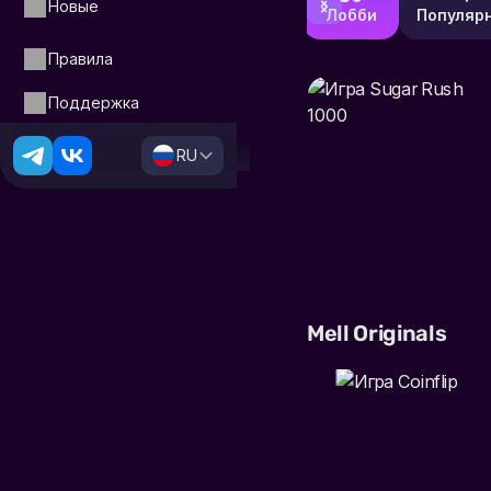
Новые
Лобби
Популяр
Популярные
Правила
Поддержка
RU
Mell Originals