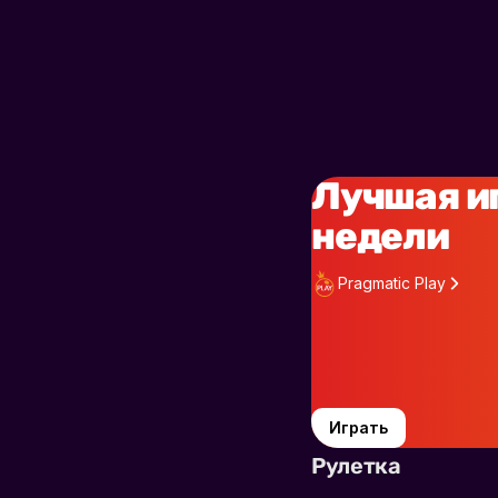
Лучшая и
недели
Pragmatic Play
Играть
Рулетка