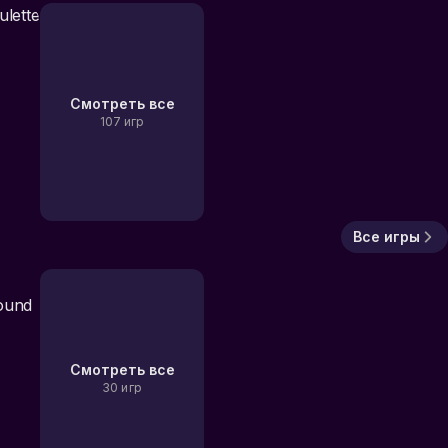
Смотреть все
107 игр
Все игры
Смотреть все
30 игр