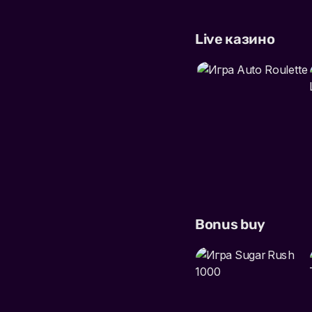
Live казино
Bonus buy