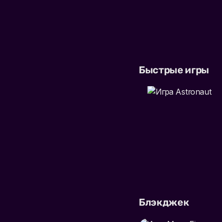
Быстрые игры
Блэкджек