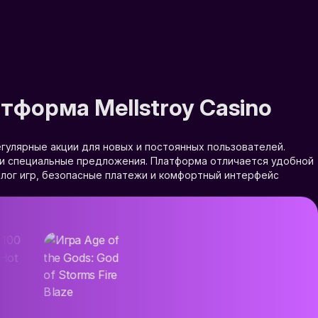
форма Mellstroy Casino
егулярные акции для новых и постоянных пользователей.
 и специальные предложения. Платформа отличается удобной
алог игр, безопасные платежи и комфортный интерфейс